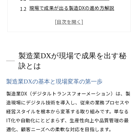
現場で成果が出る製造DXの進め方解説
製造業DX導入で得られる実践的メリット
製造現場の課題解決に効くDXの工夫とは
製造業DXで成果を出すための現場視点
製造の現場が変わるDX導入の最前線
製造業DXが現場で成果を出す秘
製造業DX最前線の実践例と現場の変化
訣とは
生産現場が変わる製造DX最新導入事例
製造現場でDXはどこまで進化するのか
製造業DXの基本と現場変革の第一歩
製造業DX導入で変わる現場体制の作り方
製造業DX（デジタルトランスフォーメーション）は、製
製造業DX事例から学ぶ現場改革の要点
造現場にデジタル技術を導入し、従来の業務プロセスや
進まない製造業DXの壁を乗り越える方法
経営スタイルを根本から変革する取り組みです。単なる
製造業DXが進まない理由と突破策を解説
IT化や自動化にとどまらず、生産性向上や品質管理の最
適化、顧客ニーズへの柔軟な対応を目指します。
製造現場でDXが停滞する主な障壁とは