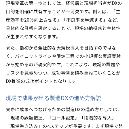
製造業DXの課題を明確化するポイント
現場変革の第一歩としては、経営層と現場担当者がDXの
目的を明確に共有することが不可欠です。例えば、「生
現場・経営層の壁を超える製造DX戦略
産効率を20％向上させる」「不良率を半減する」など、
製造業DX推進を阻む問題の可視化手法
具体的な目標を設定することで、現場の納得感と主体性
自社に合う製造業DX推進の進め方ガイド
が生まれやすくなります。
自社に最適な製造業DX導入計画の立て方
また、最初から全社的な大規模導入を目指すのではな
製造業DX推進に欠かせない現場巻き込み術
く、パイロットラインや限定工程での小規模な実証実験
製造現場の課題に合うDX進行ステップ解説
から始めるのが現実的です。これにより、現場の課題や
段階的な製造業DX進め方の実践ポイント
リスクを見極めつつ、成功事例を積み重ねていくことが
製造業DXで自社改革を進める判断軸とは
DX推進の成功ポイントとなります。
成功するための製造業DX実例と教訓集
製造業DX成功事例に学ぶ実践的ヒント
現場で成果が出る製造DXの進め方解説
現場改革を実現した製造DXの具体例紹介
実際に成果へつなげるための製造DXの進め方としては、
製造業DXで成果を出した企業の共通点
「現場の課題把握」「ゴール設定」「段階的な導入」
製造業DX実例から得られる現場改善の教訓
「現場巻き込み」の4ステップが重要です。まず現場で発