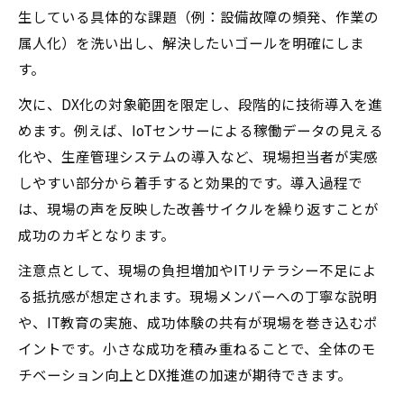
生している具体的な課題（例：設備故障の頻発、作業の
製造業DX実践者の経験談と失敗からの学び
属人化）を洗い出し、解決したいゴールを明確にしま
現場と経営を結ぶ製造業DX実践ポイント
す。
製造業DXで現場と経営を繋ぐ推進方法
次に、DX化の対象範囲を限定し、段階的に技術導入を進
経営視点で考える製造業DX実践のポイント
めます。例えば、IoTセンサーによる稼働データの見える
現場主導の製造業DXを実現する工夫とは
化や、生産管理システムの導入など、現場担当者が実感
製造業DX導入で現場と経営の連携を強化
しやすい部分から着手すると効果的です。導入過程で
製造DX推進で社内一体化を生む実践策
は、現場の声を反映した改善サイクルを繰り返すことが
成功のカギとなります。
注意点として、現場の負担増加やITリテラシー不足によ
る抵抗感が想定されます。現場メンバーへの丁寧な説明
や、IT教育の実施、成功体験の共有が現場を巻き込むポ
イントです。小さな成功を積み重ねることで、全体のモ
チベーション向上とDX推進の加速が期待できます。