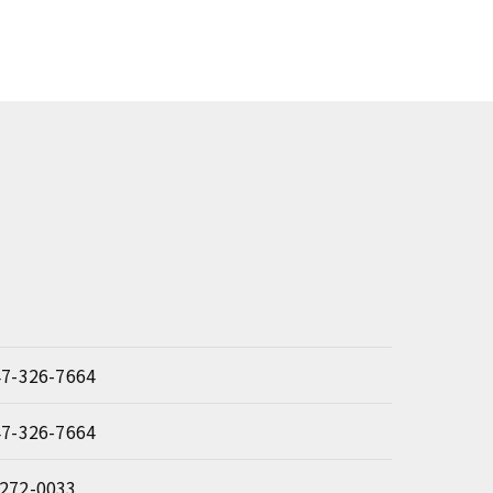
47-326-7664
47-326-7664
272-0033