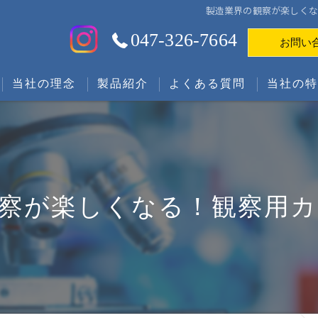
製造業界の観察が楽しくな
047-326-7664
お問い
当社の理念
製品紹介
よくある質問
当社の
代表あいさつ
FAレンズ
樹脂
筐体
察が楽しくなる！観察用
DLCコー
設計