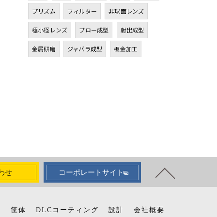
プリズム
フィルター
非球面レンズ
極小径レンズ
ブロー成型
射出成型
金属研磨
ジャバラ成型
板金加工
わせ
コーポレートサイト
脂
筐体
DLCコーティング
設計
会社概要